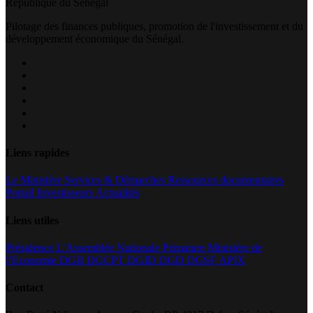
République du Sénégal
Pilotage des finances publiques, promotion de l'investissement et du
développement économique du Sénégal.
Liens rapides
Le Ministère
Services & Démarches
Ressources documentaires
Portail Investisseurs
Actualités
Liens utiles
Présidence
L’Assemblée Nationale
Primature
Ministère de
l’Economie
DGB
DGCPT
DGID
DGD
DGSF
APIX
Contact