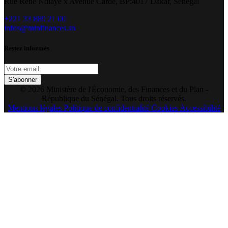
Rue René Ndiaye x Avenue Carde, BP:4017 Dakar, Sénégal
+221 33 889 21 00
infos@minfinances.sn
Restez informés
S'abonner
© 2026 Ministère de l'Économie, des Finances et du Plan -
République du Sénégal. Tous droits réservés.
Mentions légales
Politique de confidentialité
Cookies
Accessibilité